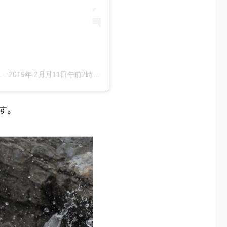
稿
–
2019年 2月月11日午前2時03分PST
す。