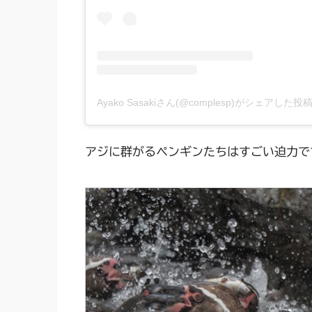
Ayako Sasakiさん(@complesp)がシェアした投
アジに群がるペンギンたちはすごい迫力で