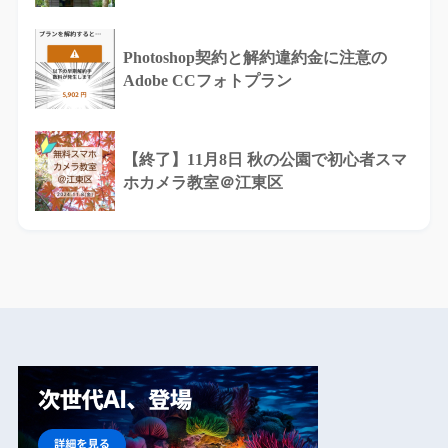
Photoshop契約と解約違約金に注意の
Adobe CCフォトプラン
【終了】11月8日 秋の公園で初心者スマ
ホカメラ教室＠江東区