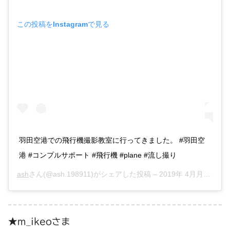
この投稿をInstagramで見る
羽田空港での飛行機撮影教室に行ってきました。 #羽田空
港 #コンプルサポート #飛行機 #plane #流し撮り
ash
さん(@ash.198911)がシェアした投稿 –
2019年 4月月29日午後8時15分PDT
★m_ikeoさま