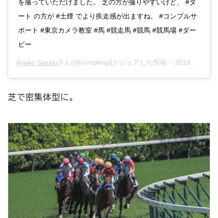
を撮っていただけました。 芝の方が撮りやすいけど、 #ダ
ート の方が #土煙 でより疾走感が出ますね。 #コンプルサ
ポート #東京カメラ教室 #馬 #競走馬 #競馬 #競馬場 #ダー
ビー
Ayako Sasaki
さん(@complesp)がシェアした投稿 –
2019年 5月月25日午前4時13分PDT
芝で密集体型に。