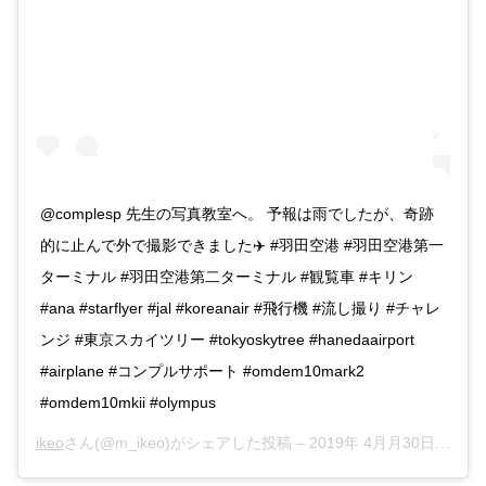
@complesp 先生の写真教室へ。 予報は雨でしたが、奇跡
的に止んで外で撮影できました✈️ #羽田空港 #羽田空港第一
ターミナル #羽田空港第二ターミナル #観覧車 #キリン
#ana #starflyer #jal #koreanair #飛行機 #流し撮り #チャレ
ンジ #東京スカイツリー #tokyoskytree #hanedaairport
#airplane #コンプルサポート #omdem10mark2
#omdem10mkii #olympus
ikeo
さん(@m_ikeo)がシェアした投稿 –
2019年 4月月30日午前7時22分PDT