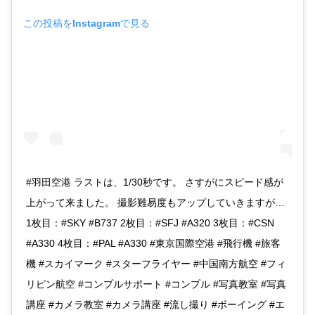
この投稿をInstagramで見る
#羽田空港 ラストは、1/30秒です。 さすがにスピード感が
上がって来ました。 撮影難易度もアップしていきますが…
1枚目：#SKY #B737 2枚目：#SFJ #A320 3枚目：#CSN
#A330 4枚目：#PAL #A330 #東京国際空港 #飛行機 #旅客
機 #スカイマーク #スターフライヤー #中国南方航空 #フィ
リピン航空 #コンプルサポート #コンプル #写真教室 #写真
講座 #カメラ教室 #カメラ講座 #流し撮り #ボーイング #エ