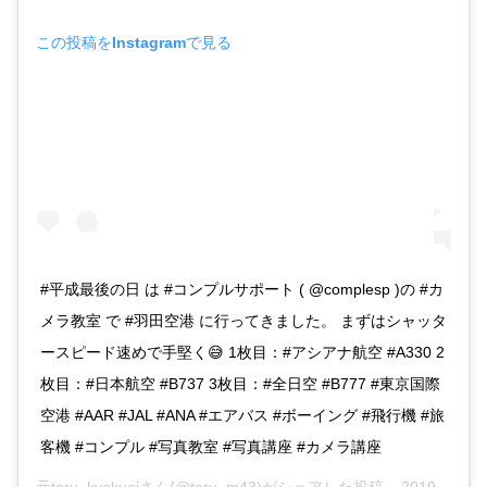
この投稿をInstagramで見る
#平成最後の日 は #コンプルサポート ( @complesp )の #カ
メラ教室 で #羽田空港 に行ってきました。 まずはシャッタ
ースピード速めで手堅く😅 1枚目：#アシアナ航空 #A330 2
枚目：#日本航空 #B737 3枚目：#全日空 #B777 #東京国際
空港 #AAR #JAL #ANA #エアバス #ボーイング #飛行機 #旅
客機 #コンプル #写真教室 #写真講座 #カメラ講座
元toru_kyokuei
さん(@toru_m43)がシェアした投稿 –
2019年 5月月2日午前2時36分PDT