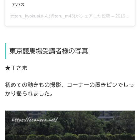
アバス
元toru_kyokuei
さん(@toru_m43)がシェアした投稿 –
2019年 5月月6日午前8時00分PDT
東京競馬場受講者様の写真
★Ｔさま
初めての動きもの撮影、コーナーの置きピンでしっ
かり撮られました。