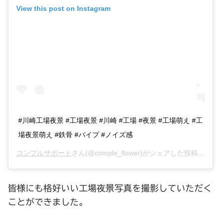
View this post on Instagram
#川崎工場夜景 #工場夜景 #川崎 #工場 #夜景 #工場萌え #工
場夜景萌え #鉄骨 #パイプ #ノイズ感
コンプルサポート
さん(@comple_flower)がシェアした投稿 –
201
皆様にも格好いい工場夜景写真を撮影していただく
ことができました。