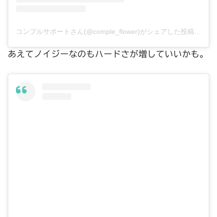
コンプルサポートさん(@comple_flower)がシェアした投稿
–
20
あえてノイジーなのもハードさが増していいかも。