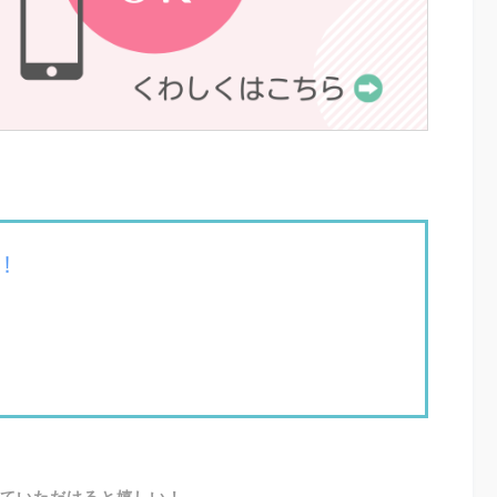
！
SHARE