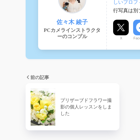
しいプロフ
行写真は別ブ
佐々木 綾子
PCカメラインストラクタ
ーのコンプル
X
Fac
前の記事
プリザーブドフラワー撮
影の個人レッスンをしま
した