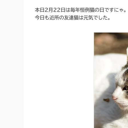
本日2月22日は毎年恒例
猫の日
ですにゃ
今日も近所の友達猫は元気でした。