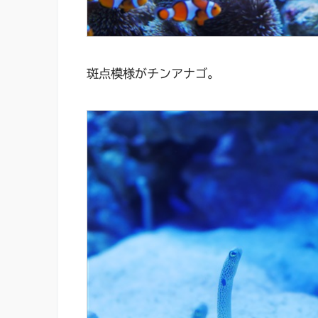
斑点模様がチンアナゴ。