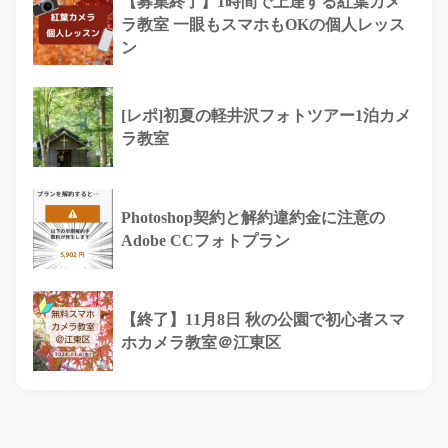
【募集終了】1時間で上達する紅葉カメ
ラ教室 一眼もスマホもOKの個人レッス
ン
[レポ]初夏の軽井沢フォトツアー1泊カメ
ラ教室
Photoshop契約と解約違約金に注意の
Adobe CCフォトプラン
【終了】11月8日 秋の公園で初心者スマ
ホカメラ教室＠江東区