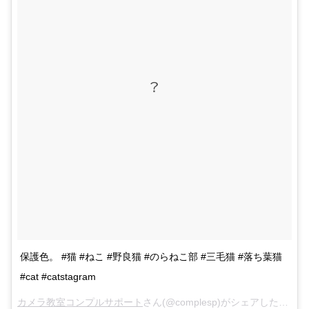
?
保護色。 #猫 #ねこ #野良猫 #のらねこ部 #三毛猫 #落ち葉猫
#cat #catstagram
カメラ教室コンプルサポート
さん(@complesp)がシェアした投稿 –