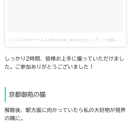
コンプルサポートさん(@comple_flower)がシェアした投稿
–
11月 2
しっかり2時間、皆様お上手に撮っていただけまし
た。ご参加ありがとうございました！
京都御苑の猫
解散後、駅方面に向かっていたら私の大好物が視界
の隅に。