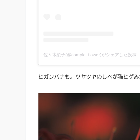
佐々木綾子(@comple_flower)がシェアした投稿
ヒガンバナも。ツヤツヤのしべが猫ヒゲみ