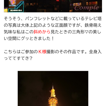
そうそう、パンフレットなどに載っているテレビ塔
の写真は大体上記のような正面顔ですが、鉄骨萌え
気味な私はこの
斜めから
見たときの三角形
の美し
▽
い空間にグッときました！
Ｋ様
こちらはご参加の
撮影のその作品です。全身入
っててすてき?