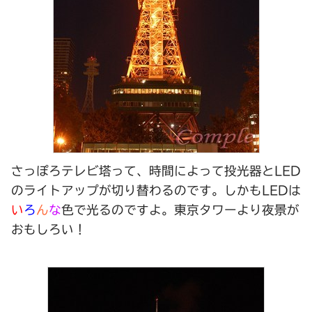
さっぽろテレビ塔って、時間によって
投光器
と
LED
のライトアップが切り替わるのです。しかもLEDは
い
ろ
ん
な
色
で光るのですよ。東京タワーより夜景が
おもしろい！