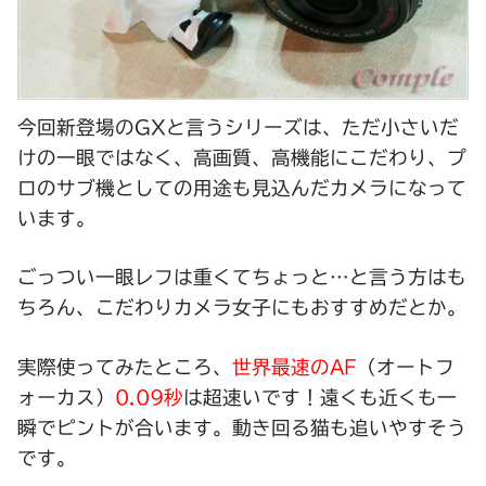
今回新登場の
GX
と言うシリーズは、ただ小さいだ
けの一眼ではなく、高画質、高機能にこだわり、プ
ロのサブ機としての用途も見込んだカメラになって
います。
ごっつい一眼レフは重くてちょっと…と言う方はも
ちろん、こだわりカメラ女子にもおすすめだとか。
実際使ってみたところ、
世界最速のAF
（オートフ
ォーカス）
0.09秒
は超速いです！遠くも近くも一
瞬でピントが合います。動き回る猫も追いやすそう
です。