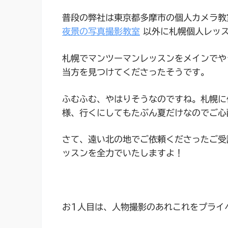
普段の弊社は東京都多摩市の個人カメラ
夜景の写真撮影教室
以外に札幌個人レッス
札幌でマンツーマンレッスンをメインでや
当方を見つけてくださったそうです。
ふむふむ、やはりそうなのですね。札幌に
様、行くにしてもたぶん夏だけなのでご心
さて、遠い北の地でご依頼くださったご受
ッスンを全力でいたしますよ！
お1人目は、人物撮影のあれこれをプライ