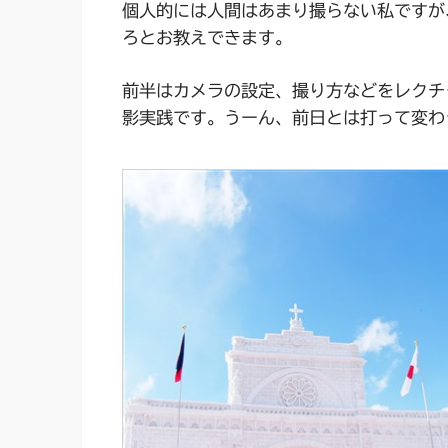
個人的には人間はあまり撮らない私ですが
ろとお教えできます。
前半はカメラの設定、撮り方などをレクチ
影実践です。うーん、前日とは打って変わ