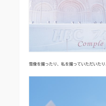
雪像を撮ったり、私を撮っていただいたり