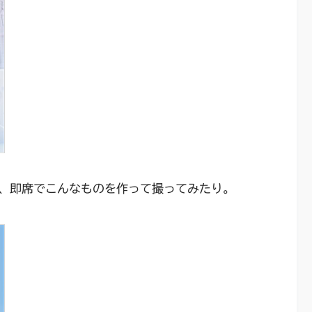
、即席でこんなものを作って撮ってみたり。