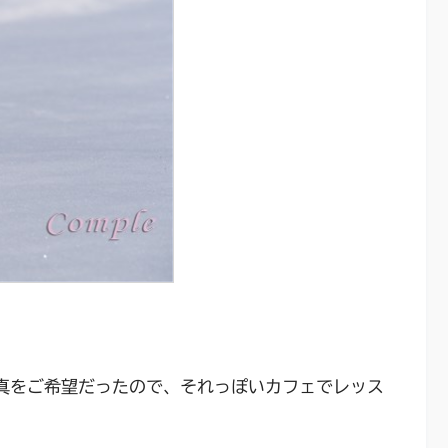
真をご希望だったので、それっぽいカフェでレッス