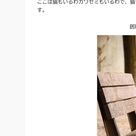
ここは猫もいるわカワセミもいるわで、猫
す。
居