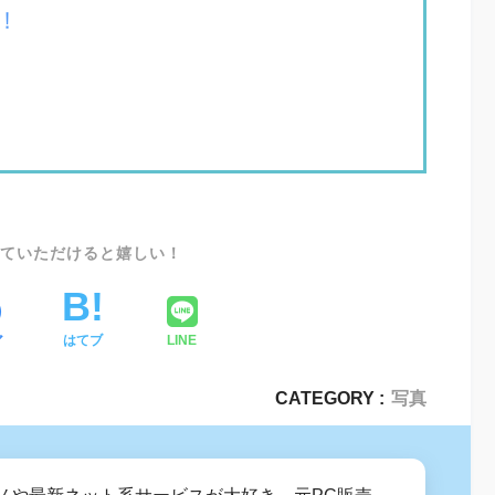
！
SHARE
ア
はてブ
LINE
CATEGORY :
写真
ノや最新ネット系サービスが大好き。元PC販売