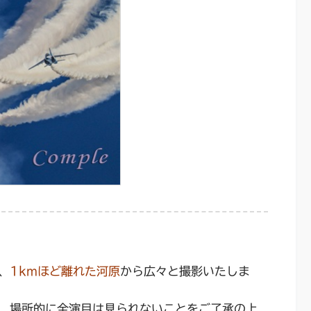
、
1kmほど離れた河原
から広々と撮影いたしま
、場所的に全演目は見られないことをご了承の上